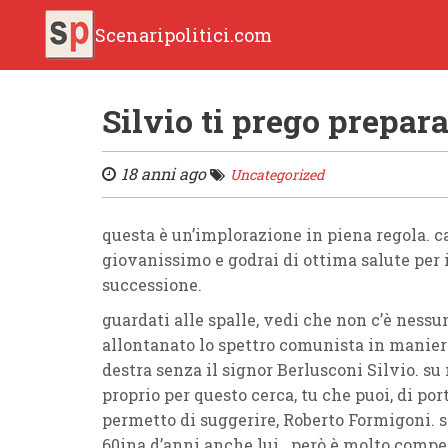
Scenaripolitici.com
Silvio ti prego prepar
18 anni ago
Uncategorized
questa è un’implorazione in piena regola. c
giovanissimo e godrai di ottima salute per i
successione.
guardati alle spalle, vedi che non c’è nessu
allontanato lo spettro comunista in maniera
destra senza il signor Berlusconi Silvio. s
proprio per questo cerca, tu che puoi, di por
permetto di suggerire, Roberto Formigoni. s
60ina d’anni anche lui.. però è molto compe