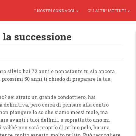
I NOSTRI SONDAGGI
GLI ALTRI ISTITUTI
a la successione
aro silvio hai 72 anni e nonostante tu sia ancora
 prossimi 50 anni ti chiedo di preparare la tua
no? sei strato un grande condottiero, hai
 definitiva, però cerca di pensare alla centro
u non piangere lo so che siamo messi male, ma
tare avanti i tuoi delfini.. e soprattutto uno mi
i vabbè non sarà proprio di primo pelo, ha una
tente, molto esperto, molto pulito. Può raccogliere