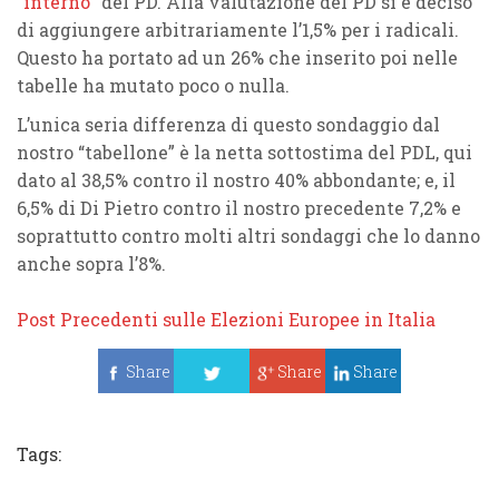
“
interno
” del
PD
. Alla valutazione del
PD
si è deciso
di aggiungere arbitrariamente l’
1,5%
per i
radicali
.
Questo ha portato ad un
26%
che inserito poi nelle
tabelle ha mutato poco o nulla.
L’unica seria differenza di questo sondaggio dal
nostro “tabellone” è la netta
sottostima del
PDL
, qui
dato al
38,5%
contro il nostro
40%
abbondante; e, il
6,5%
di
Di Pietro
contro il nostro precedente
7,2%
e
soprattutto contro molti altri sondaggi che lo danno
anche
sopra l’8%
.
Post Precedenti sulle Elezioni Europee in Italia
Share
Share
Share
Tweet
Tags: