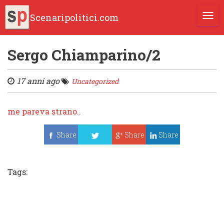
Scenaripolitici.com
TOGG
Sergo Chiamparino/2
17 anni ago
Uncategorized
me pareva strano..
Share
Share
Share
Tweet
Tags: