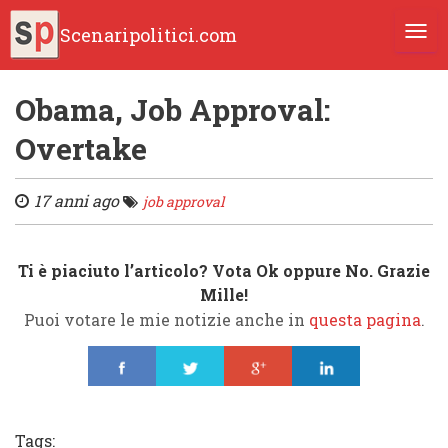
Scenaripolitici.com
TOGG
Obama, Job Approval:
Overtake
17 anni ago
job approval
Ti è piaciuto l’articolo? Vota Ok oppure No. Grazie
Mille!
Puoi votare le mie notizie anche in
questa pagina
.
Share
Tweet
Share
Share
Tags: