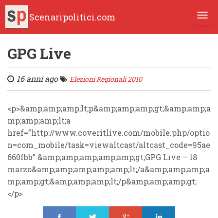
Scenaripolitici.com
TOGG
GPG Live
16 anni ago
Elezioni Regionali 2010
<p>&amp;amp;amp;lt;p&amp;amp;amp;gt;&amp;amp;a
mp;amp;amp;lt;a
href=”http://www.coveritlive.com/mobile.php/optio
n=com_mobile/task=viewaltcast/altcast_code=95ae
660fbb” &amp;amp;amp;amp;amp;gt;GPG Live – 18
marzo&amp;amp;amp;amp;amp;lt;/a&amp;amp;amp;a
mp;amp;gt;&amp;amp;amp;lt;/p&amp;amp;amp;gt;
</p>