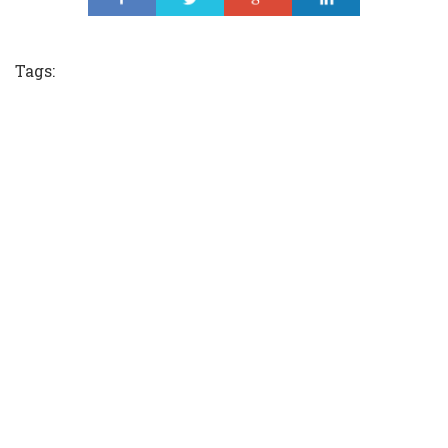
Share
Tweet
Share
Share
Tags: