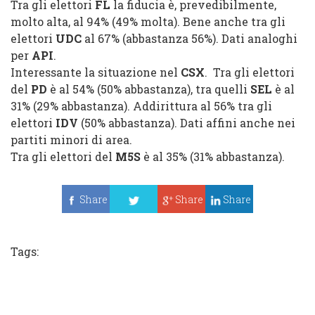
Tra gli elettori
FL
la fiducia è, prevedibilmente,
molto alta, al 94% (49% molta). Bene anche tra gli
elettori
UDC
al 67% (abbastanza 56%). Dati analoghi
per
API
.
Interessante la situazione nel
CSX
. Tra gli elettori
del
PD
è al 54% (50% abbastanza), tra quelli
SEL
è al
31% (29% abbastanza). Addirittura al 56% tra gli
elettori
IDV
(50% abbastanza). Dati affini anche nei
partiti minori di area.
Tra gli elettori del
M5S
è al 35% (31% abbastanza).
Share
Share
Share
Tweet
Tags: