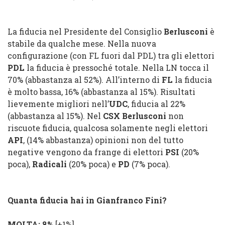
La fiducia nel Presidente del Consiglio
Berlusconi
è
stabile da qualche mese. Nella nuova
configurazione (con FL fuori dal PDL) tra gli elettori
PDL
la fiducia è pressoché totale. Nella LN tocca il
70% (abbastanza al 52%). All’interno di
FL
la fiducia
è molto bassa, 16% (abbastanza al 15%). Risultati
lievemente migliori nell’
UDC
, fiducia al 22%
(abbastanza al 15%). Nel
CSX
Berlusconi
non
riscuote fiducia, qualcosa solamente negli elettori
API
, (14% abbastanza) opinioni non del tutto
negative vengono da frange di elettori
PSI
(20%
poca),
Radicali
(20% poca) e
PD
(7% poca).
Quanta fiducia hai in Gianfranco Fini?
MOLTA: 8%
[+1%]