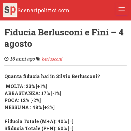
Scenaripolitici.com
TOGG
Fiducia Berlusconi e Fini – 4
agosto
16 anni ago
berlusconi
Quanta fiducia hai in Silvio Berlusconi?
MOLTA: 23%
[+1%]
ABBASTANZA: 17%
[-1%]
POCA: 12%
[-2%]
NESSUNA : 48%
[+2%]
Fiducia Totale (M+A): 40%
[=]
Sfiducia Totale (P+N): 60%
[=]