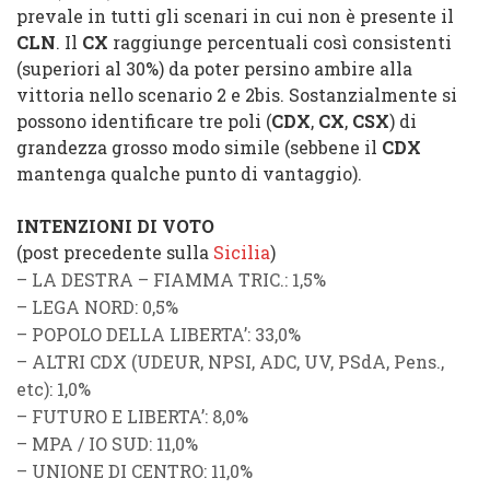
prevale in tutti gli scenari in cui non è presente il
CLN
. Il
CX
raggiunge percentuali così consistenti
(superiori al 30%) da poter persino ambire alla
vittoria nello scenario 2 e 2bis. Sostanzialmente si
possono identificare tre poli (
CDX
,
CX
,
CSX
) di
grandezza grosso modo simile (sebbene il
CDX
mantenga qualche punto di vantaggio).
INTENZIONI DI VOTO
(post precedente sulla
Sicilia
)
–
LA DESTRA
–
FIAMMA TRIC.
: 1,5%
–
LEGA NORD
: 0,5%
–
POPOLO DELLA LIBERTA’
: 33,0%
–
ALTRI CDX
(
UDEUR
,
NPSI
,
ADC
,
UV
,
PSdA
,
Pens.
,
etc): 1,0%
–
FUTURO E LIBERTA’
: 8,0%
–
MPA
/
IO SUD
: 11,0%
–
UNIONE DI CENTRO
: 11,0%