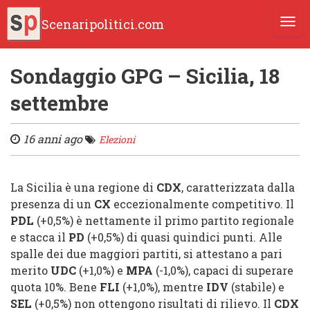
Scenaripolitici.com
TOGG
Sondaggio GPG – Sicilia, 18
settembre
16 anni ago
Elezioni
La
Sicilia
è una regione di
CDX
, caratterizzata dalla
presenza di un
CX
eccezionalmente competitivo.
Il
PDL
(+0,5%)
è nettamente il primo partito regionale
e stacca il
PD
(+0,5%) di quasi quindici punti. Alle
spalle dei due maggiori partiti, si attestano a pari
merito
UDC
(+1,0%) e
MPA
(-1,0%), capaci di superare
quota 10%. Bene
FLI
(+1,0%), mentre
IDV
(stabile) e
SEL
(+0,5%) non ottengono risultati di rilievo. Il
CDX