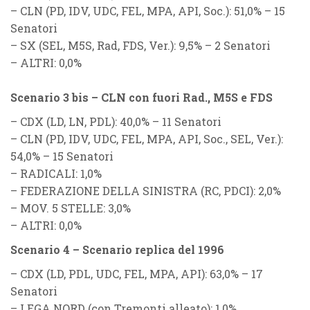
–
CLN (PD, IDV, UDC, FEL, MPA, API, Soc.)
: 51,0% – 15
Senatori
–
SX (SEL, M5S, Rad, FDS, Ver.)
: 9,5% – 2 Senatori
–
ALTRI
: 0,0%
Scenario 3 bis – CLN con fuori Rad., M5S e FDS
–
CDX (LD, LN, PDL)
: 40,0% – 11 Senatori
–
CLN (PD, IDV, UDC, FEL, MPA, API, Soc., SEL, Ver.)
:
54,0% – 15 Senatori
–
RADICALI
: 1,0%
–
FEDERAZIONE DELLA SINISTRA (RC, PDCI)
: 2,0%
–
MOV. 5 STELLE
: 3,0%
–
ALTRI
: 0,0%
Scenario 4 – Scenario replica del 1996
–
CDX (LD, PDL, UDC, FEL, MPA, API)
: 63,0% – 17
Senatori
–
LEGA NORD (con Tremonti alleato)
: 1,0%