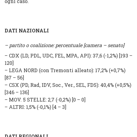
ogni caso.
DATI NAZIONALI
– partito o coalizione: percentuale [camera – senato]
–
CDX
(
LD, PDL, UDC, FEL, MPA, API
): 37,6 (
-1,2%
) [193 –
120]
–
LEGA NORD
(con Tremonti alleato): 17,2% (
+0,7%
)
[87 – 56]
–
CSX
(
PD, Rad, IDV, Soc., Ver., SEL, FDS
): 40,4% (
+0,5%
)
[346 – 136]
–
MOV. 5 STELLE
: 2,7 (
-0,2%
) [0 – 0]
–
ALTRI
: 1,5% (
-0,1%
) [4 – 3]
DATI REGIONALI