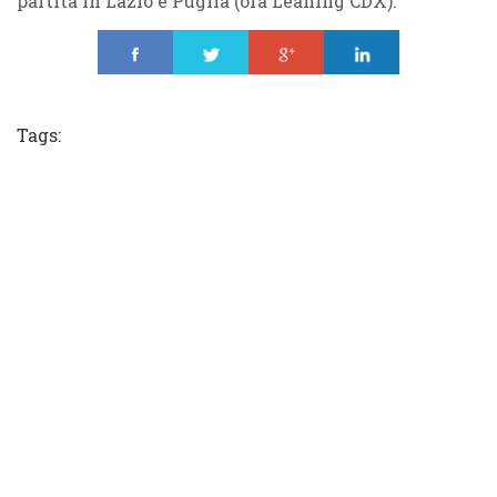
partita in Lazio e Puglia (ora Leaning CDX).
Share
Tweet
Share
Share
Tags: