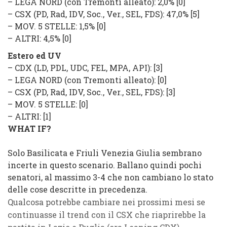
–
LEGA NORD
(con Tremonti alleato): 2,0% [0]
–
CSX
(
PD, Rad, IDV, Soc., Ver., SEL, FDS
): 47,0% [5]
–
MOV. 5 STELLE
: 1,5%
[0]
–
ALTRI
: 4,5%
[0]
Estero ed UV
–
CDX
(
LD, PDL, UDC, FEL, MPA, API
): [3]
–
LEGA NORD
(con Tremonti alleato): [0]
–
CSX
(
PD, Rad, IDV, Soc., Ver., SEL, FDS
): [3]
–
MOV. 5 STELLE
:
[0]
–
ALTRI
:
[1]
WHAT IF?
Solo Basilicata e Friuli Venezia Giulia sembrano
incerte in questo scenario. Ballano quindi pochi
senatori, al massimo 3-4 che non cambiano lo stato
delle cose descritte in precedenza.
Qualcosa potrebbe cambiare nei prossimi mesi se
continuasse il trend con il CSX che riaprirebbe la