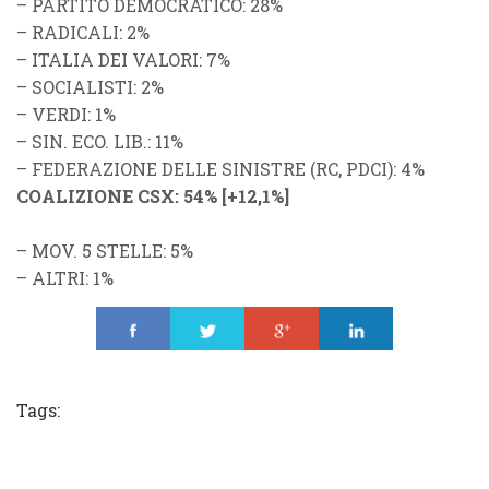
–
PARTITO DEMOCRATICO
: 28%
–
RADICALI
: 2%
–
ITALIA DEI VALORI
: 7%
–
SOCIALISTI
: 2%
–
VERDI
: 1%
–
SIN. ECO. LIB.
: 11%
–
FEDERAZIONE DELLE SINISTRE
(
RC
,
PDCI
): 4%
COALIZIONE CSX
: 54%
[
+12,1%
]
–
MOV. 5 STELLE
: 5%
–
ALTRI
: 1%
Share
Tweet
Share
Share
Tags: