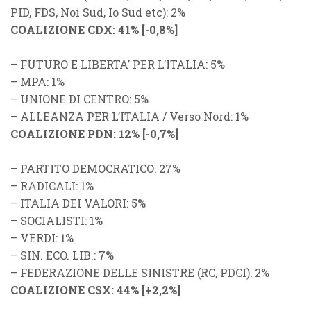
PID
,
FDS
,
Noi Sud
,
Io Sud
etc): 2%
COALIZIONE CDX
: 41%
[
-0,8%
]
–
FUTURO E LIBERTA’ PER L’ITALIA
: 5%
–
MPA
: 1%
–
UNIONE DI CENTRO
: 5%
–
ALLEANZA PER L’ITALIA
/
Verso Nord
: 1%
COALIZIONE PDN
: 12%
[
-0,7%
]
–
PARTITO DEMOCRATICO
: 27%
–
RADICALI
: 1%
–
ITALIA DEI VALORI
: 5%
–
SOCIALISTI
: 1%
–
VERDI
: 1%
–
SIN. ECO. LIB.
: 7%
–
FEDERAZIONE DELLE SINISTRE
(
RC
,
PDCI
): 2%
COALIZIONE CSX
: 44%
[
+2,2%
]