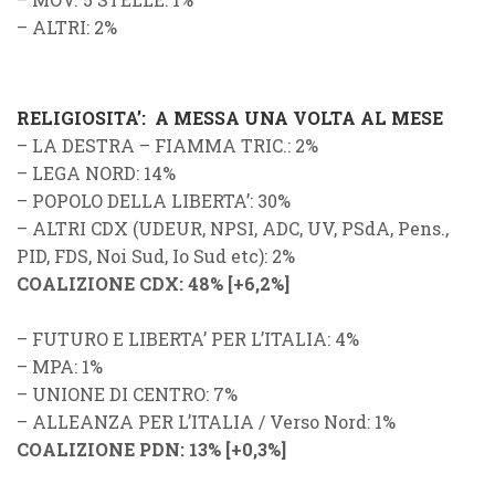
–
ALTRI
: 2%
RELIGIOSITA’: A MESSA UNA VOLTA AL MESE
–
LA DESTRA
–
FIAMMA TRIC.
: 2%
–
LEGA NORD
: 14%
–
POPOLO DELLA LIBERTA’
: 30%
–
ALTRI CDX
(
UDEUR
,
NPSI
,
ADC
,
UV
,
PSdA
,
Pens.
,
PID
,
FDS
,
Noi Sud
,
Io Sud
etc): 2%
COALIZIONE CDX
: 48%
[
+6,2%
]
–
FUTURO E LIBERTA’ PER L’ITALIA
: 4%
–
MPA
: 1%
–
UNIONE DI CENTRO
: 7%
–
ALLEANZA PER L’ITALIA
/
Verso Nord
: 1%
COALIZIONE PDN
: 13%
[
+0,3%
]