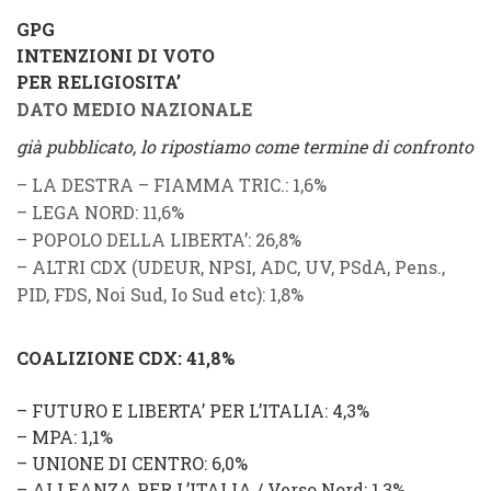
GPG
INTENZIONI DI VOTO
PER RELIGIOSITA’
DATO MEDIO NAZIONALE
già pubblicato, lo ripostiamo come termine di confronto
–
LA DESTRA
–
FIAMMA TRIC.
: 1,6%
–
LEGA NORD
: 11,6%
–
POPOLO DELLA LIBERTA’
: 26,8%
–
ALTRI CDX
(
UDEUR
,
NPSI
,
ADC
,
UV
,
PSdA
,
Pens.
,
PID
,
FDS
,
Noi Sud
,
Io Sud
etc): 1,8%
COALIZIONE CDX
: 41,8%
–
FUTURO E LIBERTA’ PER L’ITALIA
: 4,3%
–
MPA
: 1,1%
–
UNIONE DI CENTRO
: 6,0%
–
ALLEANZA PER L’ITALIA
/
Verso Nord
: 1,3%