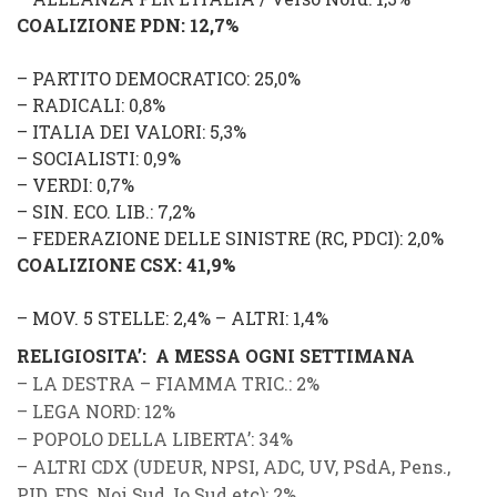
COALIZIONE PDN
: 12,7%
–
PARTITO DEMOCRATICO
: 25,0%
–
RADICALI
: 0,8%
–
ITALIA DEI VALORI
: 5,3%
–
SOCIALISTI
: 0,9%
–
VERDI
: 0,7%
–
SIN. ECO. LIB.
: 7,2%
–
FEDERAZIONE DELLE SINISTRE
(
RC
,
PDCI
): 2,0%
COALIZIONE CSX
: 41,9%
–
MOV. 5 STELLE
: 2,4%
–
ALTRI
: 1,4%
RELIGIOSITA’: A MESSA OGNI SETTIMANA
–
LA DESTRA
–
FIAMMA TRIC.
: 2%
–
LEGA NORD
: 12%
–
POPOLO DELLA LIBERTA’
: 34%
–
ALTRI CDX
(
UDEUR
,
NPSI
,
ADC
,
UV
,
PSdA
,
Pens.
,
PID
,
FDS
,
Noi Sud
,
Io Sud
etc): 2%