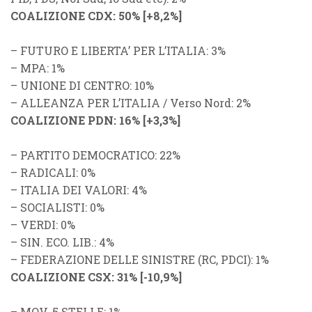
COALIZIONE CDX
: 50% [
+8,2%
]
–
FUTURO E LIBERTA’ PER L’ITALIA
: 3%
–
MPA
: 1%
–
UNIONE DI CENTRO
: 10%
–
ALLEANZA PER L’ITALIA
/
Verso Nord
: 2%
COALIZIONE PDN
: 16%
[
+3,3%
]
–
PARTITO DEMOCRATICO
: 22%
–
RADICALI
: 0%
–
ITALIA DEI VALORI
: 4%
–
SOCIALISTI
: 0%
–
VERDI
: 0%
–
SIN. ECO. LIB.
: 4%
–
FEDERAZIONE DELLE SINISTRE
(
RC
,
PDCI
): 1%
COALIZIONE CSX
: 31%
[
-10,9%
]
–
MOV. 5 STELLE
: 1%