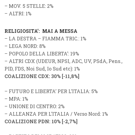
–
MOV. 5 STELLE
: 2%
–
ALTRI
: 1%
RELIGIOSITA’: MAI A MESSA
–
LA DESTRA
–
FIAMMA TRIC.
: 1%
–
LEGA NORD
: 8%
–
POPOLO DELLA LIBERTA’
: 19%
–
ALTRI CDX
(
UDEUR
,
NPSI
,
ADC
,
UV
,
PSdA
,
Pens.
,
PID
,
FDS
,
Noi Sud
,
Io Sud
etc): 1%
COALIZIONE CDX
: 30%
[
-11,8%
]
–
FUTURO E LIBERTA’ PER L’ITALIA
: 5%
–
MPA
: 1%
–
UNIONE DI CENTRO
: 2%
–
ALLEANZA PER L’ITALIA
/
Verso Nord
: 1%
COALIZIONE PDN
: 10%
[
-2,7%
]