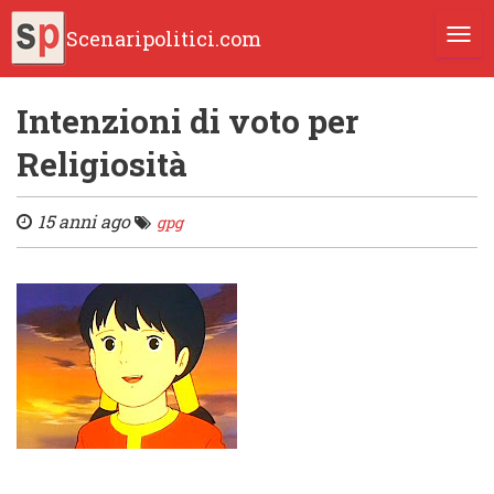
Scenaripolitici.com
TOGG
Intenzioni di voto per
Religiosità
15 anni ago
gpg