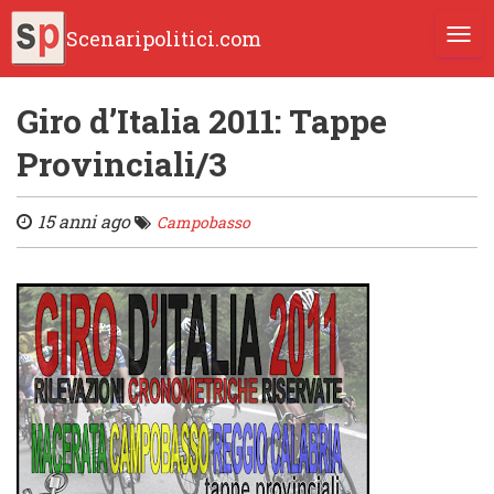
Scenaripolitici.com
TOGG
Giro d’Italia 2011: Tappe
Provinciali/3
15 anni ago
Campobasso