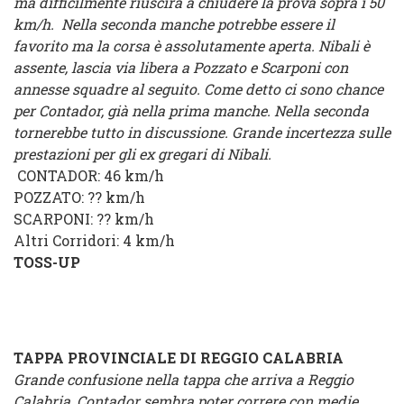
ma difficilmente riuscirà a chiudere la prova sopra i 50
km/h. Nella seconda manche potrebbe essere il
favorito ma la corsa è assolutamente aperta. Nibali è
assente, lascia via libera a Pozzato e Scarponi con
annesse squadre al seguito. Come detto ci sono chance
per Contador, già nella prima manche. Nella seconda
tornerebbe tutto in discussione. Grande incertezza sulle
prestazioni per gli ex gregari di Nibali.
CONTADOR
: 46 km/h
POZZATO
: ?? km/h
SCARPONI
: ?? km/h
Altri Corridori
: 4 km/h
TOSS-UP
TAPPA PROVINCIALE DI REGGIO CALABRIA
Grande confusione nella tappa che arriva a Reggio
Calabria, Contador sembra poter correre con medie