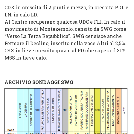
CDX in crescita di 2 punti e mezzo, in crescita P
DL e
LN, in calo LD.
Al Centro recuperano qualcosa U
DC e FLI. In calo
il
movimento di Montezemolo, censito da SWG
come
“Ver
so
La Terza Repubblica”. SWG censisce an
che
Fermare il Declino, inse
rito nella voce
Altri al 2,5%.
CSX in l
ieve crescita grazie al PD che supera il 31%.
M5S in lieve calo.
ARCHIVIO SONDAGGI SWG