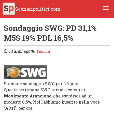
Scenaripolitici.com
TOGG
Sondaggio SWG: PD 31,1%
M5S 19% PDL 16,5%
14 anni ago
Elezioni
Stamane sondaggio SWG per L’Agorà.
Questa settimana SWG inizia a censire il
Movimento Arancione
, che esordisce ad un
modesto
0,5
%
. Noi l’abb
iamo inse
rito nella voce
“Altri”, per ora
.