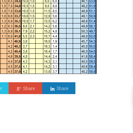
t
Share
Share