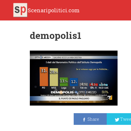
Scenaripolitici.com
demopolis1
Share
Twee