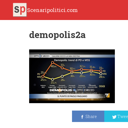
Scenaripolitici.com
demopolis2a
Share
Twee