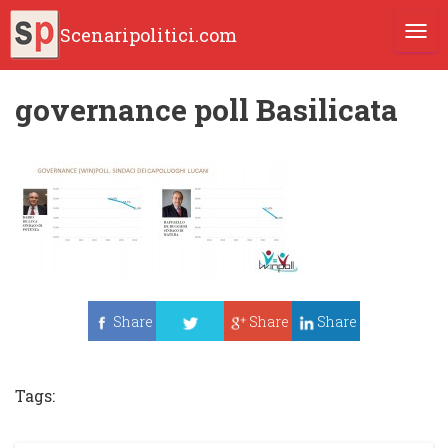
Scenaripolitici.com
TOGG
governance poll Basilicata
Share
Share
Share
Tweet
Tags: