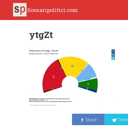
Scenaripolitici.com
ytgZt
Share
Twee