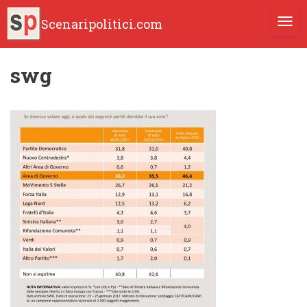
Scenaripolitici.com
TOGG
swg