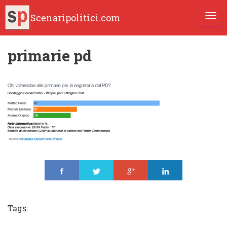
Scenaripolitici.com
TOGG
primarie pd
Share
Tweet
Share
Share
Tags: