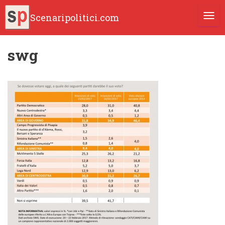
Scenaripolitici.com
TOGG
swg