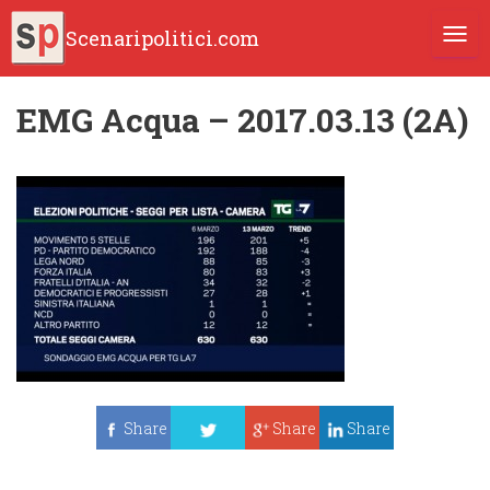
Scenaripolitici.com
TOGG
EMG Acqua – 2017.03.13 (2A)
Share
Share
Share
Tweet