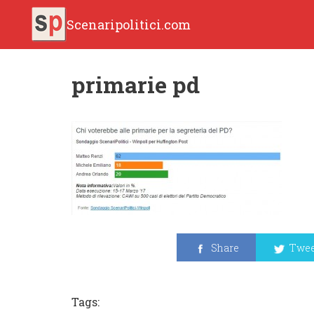
Scenaripolitici.com
primarie pd
Share
Twee
Tags: