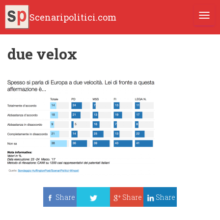
Scenaripolitici.com
TOGG
due velox
Share
Share
Share
Tweet