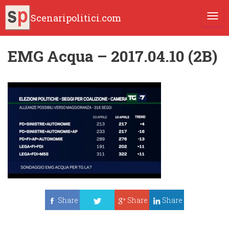
Scenaripolitici.com
TOGG
EMG Acqua – 2017.04.10 (2B)
Share
Share
Share
Tweet