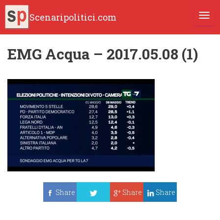
Scenaripolitici.com
TOGG
EMG Acqua – 2017.05.08 (1)
Share
Share
Share
Tweet