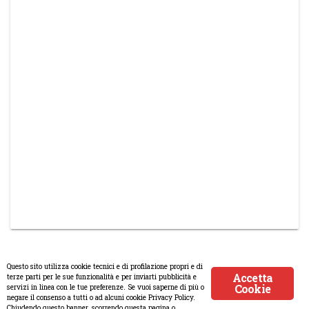
Questo sito utilizza cookie tecnici e di profilazione propri e di
Accetta
terze parti per le sue funzionalità e per inviarti pubblicità e
Cookie
servizi in linea con le tue preferenze. Se vuoi saperne di più o
© Copyright 2008-2017 Scenaripolitici.com - Tutti i diritti riservati.
negare il consenso a tutti o ad alcuni cookie Privacy Policy.
Chiudendo questo banner, scorrendo questa pagina o