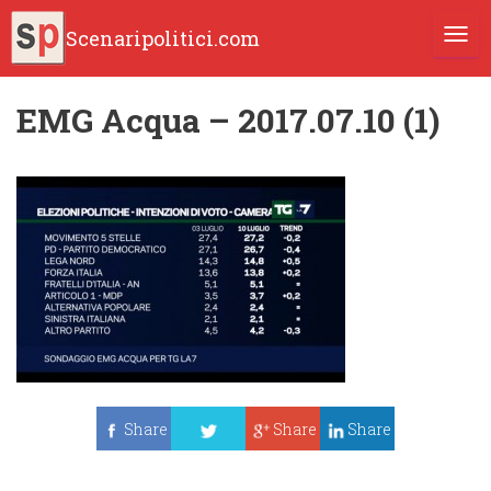
Scenaripolitici.com
TOGG
EMG Acqua – 2017.07.10 (1)
Share
Share
Share
Tweet