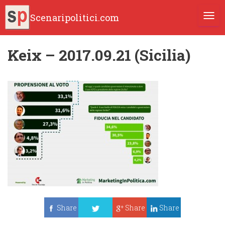
Scenaripolitici.com
TOGG
Keix – 2017.09.21 (Sicilia)
Share
Share
Share