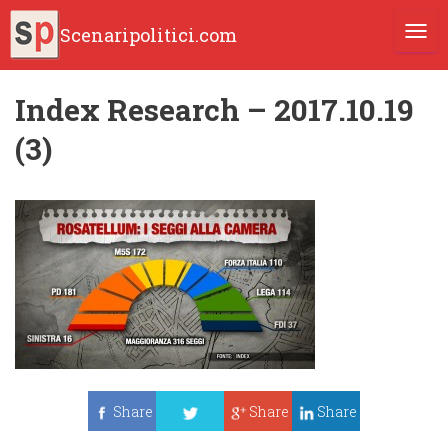
Scenaripolitici.com
TOGG
Index Research – 2017.10.19
(3)
Share
Share
Share
Tweet