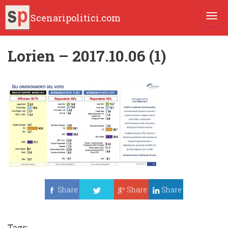
Scenaripolitici.com
TOGG
Lorien – 2017.10.06 (1)
Share
Share
Share
Tweet
Tags: