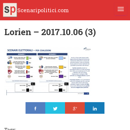
Scenaripolitici.com
TOGG
Lorien – 2017.10.06 (3)
Share
Tweet
Share
Share
Tags: