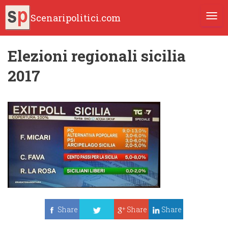
Scenaripolitici.com
TOGG
Elezioni regionali sicilia
2017
Share
Share
Share
Tweet