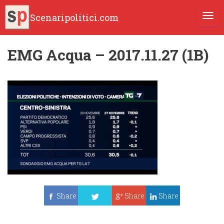
Scenaripolitici.com
TOGG
EMG Acqua – 2017.11.27 (1B)
Share
Share
Share
Tweet