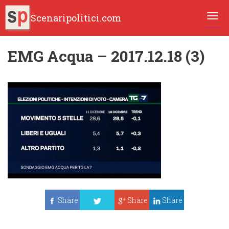
Scenaripolitici.com
TOGG
EMG Acqua – 2017.12.18 (3)
Share
Share
Share
Tweet