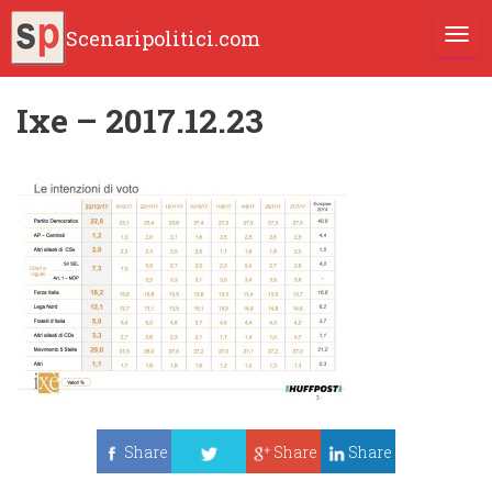
Scenaripolitici.com
TOGG
Ixe – 2017.12.23
Share
Share
Share
Tweet