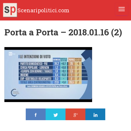
Scenaripolitici.com
TOGG
Porta a Porta – 2018.01.16 (2)
Share
Tweet
Share
Share