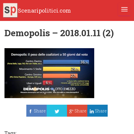
Scenaripolitici.com
TOGG
Demopolis – 2018.01.11 (2)
Share
Share
Share
Tweet
Tags: