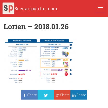
Scenaripolitici.com
TOGG
Lorien – 2018.01.26
Share
Share
Share
Tweet