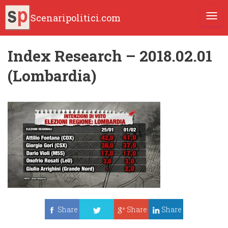
Scenaripolitici.com
TOGG
Index Research – 2018.02.01
(Lombardia)
Share
Share
Share
Tweet