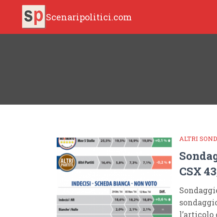
Scenaripolitici.com
ALTRI SON
Sondag
CSX 43
Sondaggi
sondaggio
l’articolo