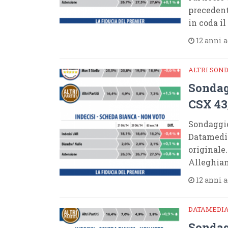
precedent
in coda il
12 anni 
ALTRI SON
Sondag
CSX 43
Sondaggi
Datamedia
originale
Alleghiam
12 anni 
DATAMEDI
Sondag