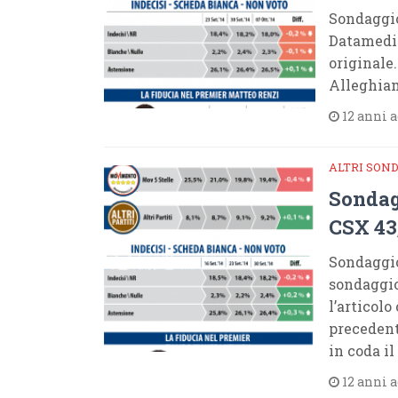
Sondaggi
Datamedia
originale
Alleghiam
12 anni 
ALTRI SON
Sondag
CSX 43,
Sondaggi
sondaggio
l’articolo
precedent
in coda il
12 anni 