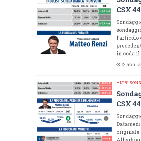
CSX 44,
Sondaggi
sondaggio
l’articolo
precedent
in coda il
12 anni 
ALTRI SON
Sondag
CSX 44
Sondaggi
Datamedia
originale
Alleghiam