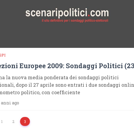
SPI
ezioni Europee 2009: Sondaggi Politici (23
na la nuova media ponderata dei sondaggi politici
ionali, dopo il 27 aprile sono entrati i due sondaggi onlin
mometro politico, con coefficiente
 anni ago
1
2
3