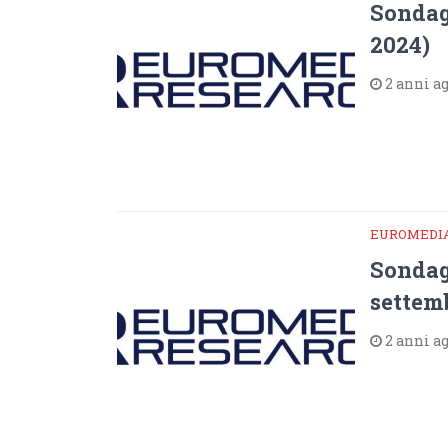
Sondag
2024)
2 anni a
EUROMEDI
Sondag
settem
2 anni a