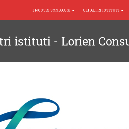
I NOSTRI SONDAGGI
GLI ALTRI ISTITUTI
ltri istituti - Lorien Cons