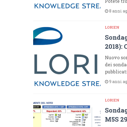
Potete tro
8 anni a
LORIEN
Sondag
2018):
Nuovo son
dei sonda
pubblicat
9 anni a
LORIEN
Sondag
M5S 29