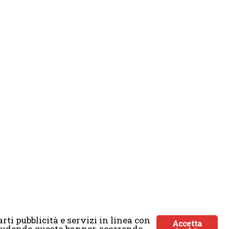
rti pubblicità e servizi in linea con
Accetta
Chiudendo questo banner, scorrendo