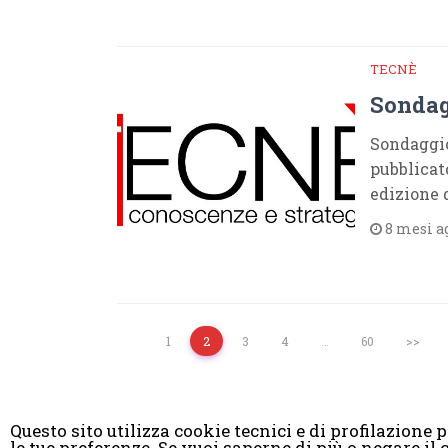
TECNÈ
Sondag
Sondaggio
pubblicat
edizione 
8 mesi a
1
2
3
4
…
60
>>
Questo sito utilizza cookie tecnici e di profilazione pr
le tue preferenze. Se vuoi saperne di più o negare 