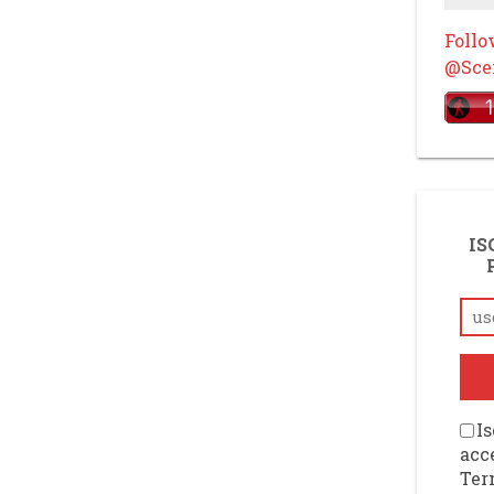
Foll
@Scen
IS
Is
acce
Ter