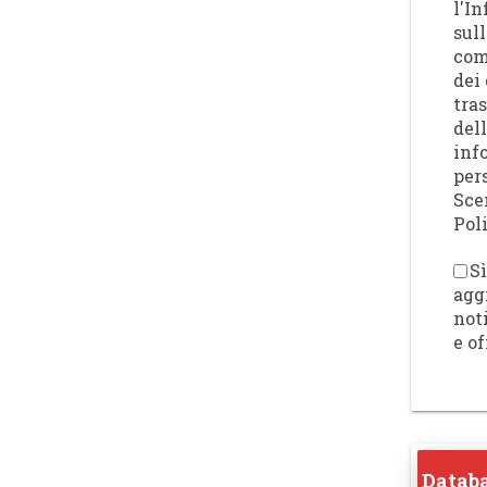
l'I
sull
com
dei 
tra
del
inf
per
Sce
Poli
Sì
agg
not
e of
Databa