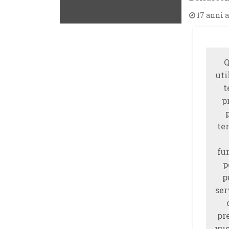
17 anni 
Q
uti
t
p
ter
fu
p
p
ser
pr
vuo