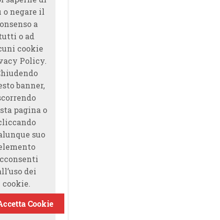
̀ o negare il
onsenso a
tutti o ad
cuni cookie
vacy Policy.
Chiudendo
esto banner,
scorrendo
sta pagina o
cliccando
alunque suo
elemento
cconsenti
all’uso dei
cookie.
Accetta Cookie