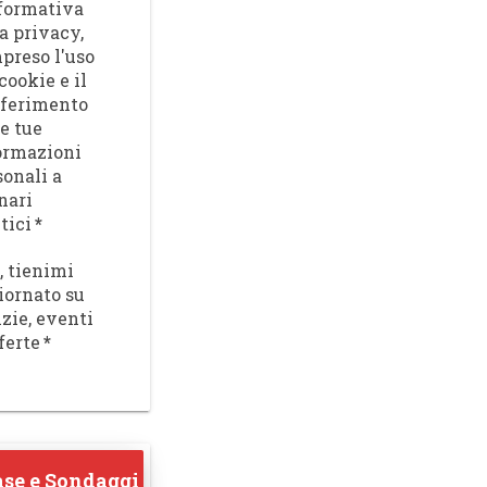
nformativa
a privacy,
preso l'uso
cookie e il
sferimento
le tue
ormazioni
sonali a
nari
tici
*
, tienimi
iornato su
izie, eventi
ferte
*
se e Sondaggi