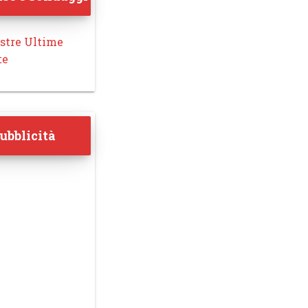
stre Ultime
te
ubblicità