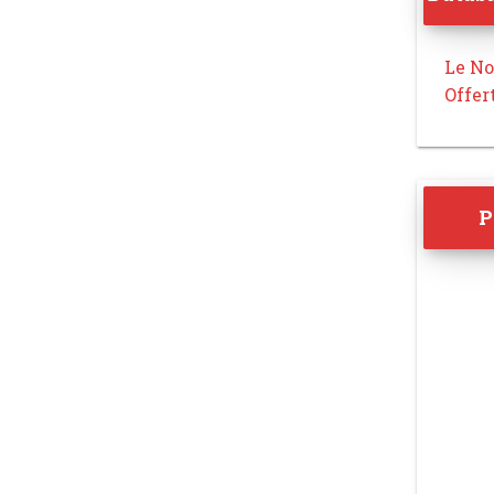
Le No
Offer
P