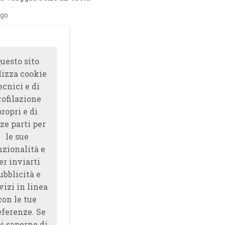
ago
uesto sito
lizza cookie
ecnici e di
rofilazione
propri e di
ze parti per
le sue
nzionalità e
er inviarti
ubblicità e
vizi in linea
con le tue
eferenze. Se
i saperne di