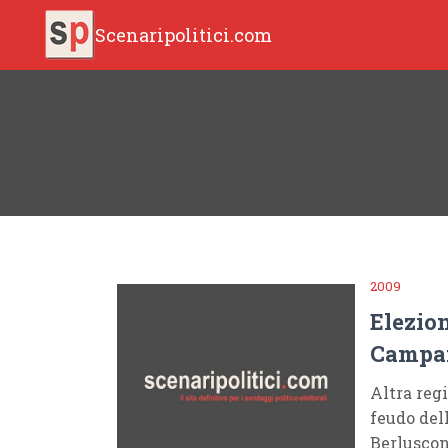
Scenaripolitici.com
2009
Elezio
Campa
Altra reg
feudo dell
Berluscon