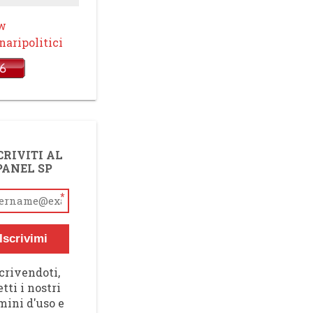
ow
aripolitici
CRIVITI AL
PANEL SP
*
Iscrivimi
crivendoti,
tti i nostri
mini d'uso e