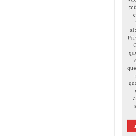
piu
c
al
Pri
qu
que
qu
a