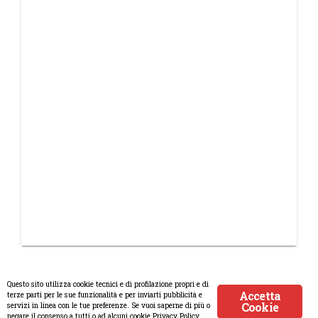
Questo sito utilizza cookie tecnici e di profilazione propri e di
Accetta
terze parti per le sue funzionalità e per inviarti pubblicità e
Cookie
servizi in linea con le tue preferenze. Se vuoi saperne di più o
© Copyright 2008-2017 Scenaripolitici.com - Tutti i diritti riservati.
negare il consenso a tutti o ad alcuni cookie Privacy Policy.