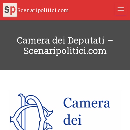
Scenaripolitici.com
TOGG
Camera dei Deputati –
Scenaripolitici.com