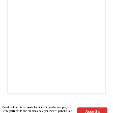
Questo sito utilizza cookie tecnici e di profilazione propri e di
Accetta
terze parti per le sue funzionalità e per inviarti pubblicità e