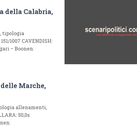
a della Calabria,
 tipologia
, 151/1007 CAVENDISH:
gari – Boonen:
 delle Marche,
logia allenamenti,
LLARA: 50,0s
onen: