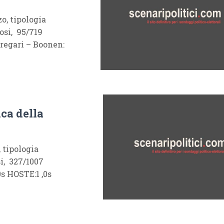
, tipologia
osi, 95/719
regari – Boonen:
ica della
tipologia
i, 327/1007
s HOSTE:1 ,0s