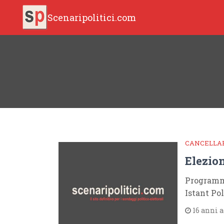
Scenaripolitici.com
CANCELLA
Elezion
Programm
Istant Po
16 anni 