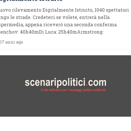
uovo rilevamento Digitalmente Istruito, 1040 spettatori
ungo le strade. Credeteci se volete, entrerà nella
upermedia, appena riceverò una seconda conferma.
enchov: 40h40mDi Luca: 25h40mArmstrong:
17 anni ago
9