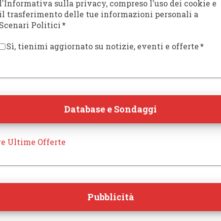
l'Informativa sulla privacy, compreso l'uso dei cookie e
il trasferimento delle tue informazioni personali a
Scenari Politici
*
Sì, tienimi aggiornato su notizie, eventi e offerte
*
Database e Sondaggi
re Ultime Offerte
Pubblicità