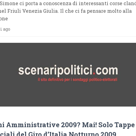
 Simone ci porta a conoscenza di interessanti corse clan
nel Friuli Venezia Giulia. Il che ci fa pensare molto alla
ione
i ago
ni Amministrative 2009? Mai! Solo Tappe
iali del Giro d’Italia Notturno 2009