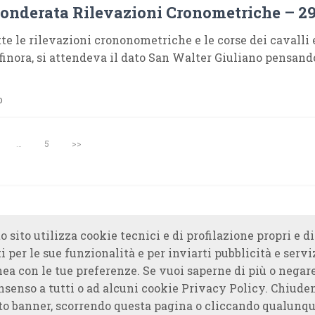
onderata Rilevazioni Cronometriche – 2
te le rilevazioni crononometriche e le corse dei cavalli 
finora, si attendeva il dato San Walter Giuliano pensand
o
…
5
>>
o sito utilizza cookie tecnici e di profilazione propri e di
i per le sue funzionalità e per inviarti pubblicità e servi
nea con le tue preferenze. Se vuoi saperne di più o negare
nsenso a tutti o ad alcuni cookie Privacy Policy. Chiude
to banner, scorrendo questa pagina o cliccando qualunqu