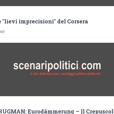
e "lievi imprecisioni" del Corsera
ago
UGMAN: Eurodämmerung – Il Crepuscol