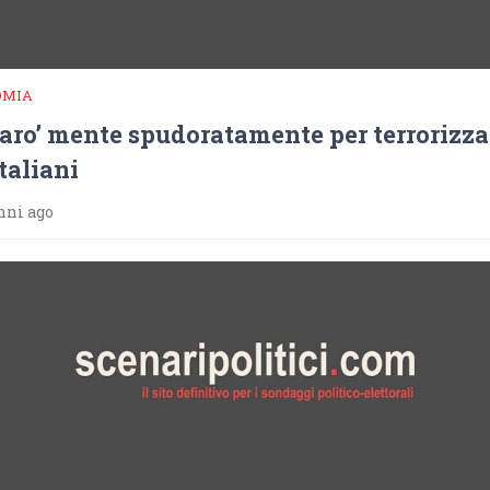
OMIA
aro’ mente spudoratamente per terrorizza
italiani
nni ago