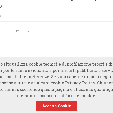
o
o
…
12
>>
o sito utilizza cookie tecnici e di profilazione propri e di
i per le sue funzionalità e per inviarti pubblicità e servi
nea con le tue preferenze. Se vuoi saperne di più o negare
nsenso a tutti o ad alcuni cookie Privacy Policy. Chiude
to banner, scorrendo questa pagina o cliccando qualunqu
elemento acconsenti all’uso dei cookie.
Accetta Cookie